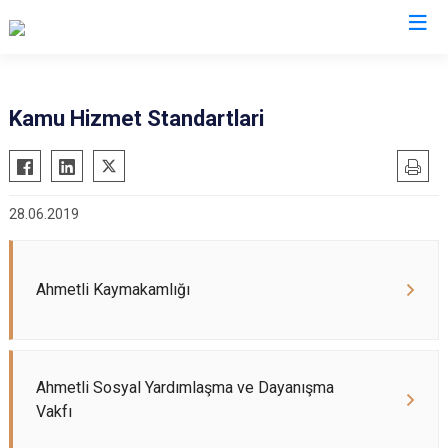
Manisa
Kamu Hizmet Standartlari
Ahmetli
Salihli
Akhisar
Sarıgöl
28.06.2019
Alaşehir
Saruhanlı
Demirci
Selendi
Gölmarmara
Soma
Ahmetli Kaymakamlığı
Gördes
Turgutlu
Kırkağaç
Şehzadeler
Köprübaşı
Yunusemre
Ahmetli Sosyal Yardımlaşma ve Dayanışma
Kula
Vakfı