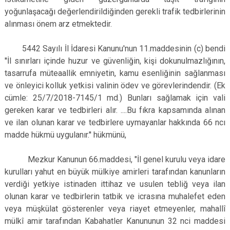
yoğunlaşacağı değerlendirildiğinden gerekli trafik tedbirlerinin
alınması önem arz etmektedir.
5442 Sayılı İl İdaresi Kanunu'nun 11.maddesinin (c) bendi
''İl sınırları içinde huzur ve güvenliğin, kişi dokunulmazlığının,
tasarrufa müteaallik emniyetin, kamu esenliğinin sağlanması
ve önleyici kolluk yetkisi valinin ödev ve görevlerindendir. (Ek
cümle: 25/7/2018-7145/1 md.) Bunları sağlamak için vali
gereken karar ve tedbirleri alır. ....Bu fıkra kapsamında alınan
ve ilan olunan karar ve tedbirlere uymayanlar hakkında 66 ncı
madde hükmü uygulanır.'' hükmünü,
Mezkur Kanunun 66.maddesi, "İl genel kurulu veya idare
kurulları yahut en büyük mülkiye amirleri tarafından kanunların
verdiği yetkiye istinaden ittihaz ve usulen tebliğ veya ilan
olunan karar ve tedbirlerin tatbik ve icrasına muhalefet eden
veya müşkülat gösterenler veya riayet etmeyenler, mahallî
mülkî amir tarafından Kabahatler Kanununun 32 nci maddesi