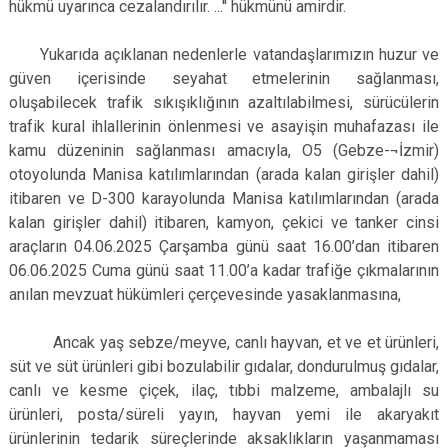
hükmü uyarınca cezalandırılır. ...'' hükmünü amirdir.
Yukarıda açıklanan nedenlerle vatandaşlarımızın huzur ve
güven içerisinde seyahat etmelerinin sağlanması,
oluşabilecek trafik sıkışıklığının azaltılabilmesi, sürücülerin
trafik kural ihlallerinin önlenmesi ve asayişin muhafazası ile
kamu düzeninin sağlanması amacıyla, O5 (Gebze-¬İzmir)
otoyolunda Manisa katılımlarından (arada kalan girişler dahil)
itibaren ve D-300 karayolunda Manisa katılımlarından (arada
kalan girişler dahil) itibaren, kamyon, çekici ve tanker cinsi
araçların 04.06.2025 Çarşamba günü saat 16.00’dan itibaren
06.06.2025 Cuma günü saat 11.00’a kadar trafiğe çıkmalarının
anılan mevzuat hükümleri çerçevesinde yasaklanmasına,
Ancak yaş sebze/meyve, canlı hayvan, et ve et ürünleri,
süt ve süt ürünleri gibi bozulabilir gıdalar, dondurulmuş gıdalar,
canlı ve kesme çiçek, ilaç, tıbbi malzeme, ambalajlı su
ürünleri, posta/süreli yayın, hayvan yemi ile akaryakıt
ürünlerinin tedarik süreçlerinde aksaklıkların yaşanmaması