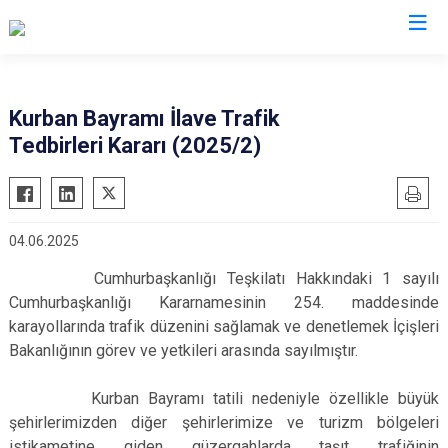
Manisa
Kurban Bayramı İlave Trafik
Tedbirleri Kararı (2025/2)
Ahmetli
Salihli
Akhisar
Sarıgöl
Alaşehir
Saruhanlı
04.06.2025
Demirci
Selendi
Cumhurbaşkanlığı Teşkilatı Hakkındaki 1 sayılı
Gölmarmara
Soma
Cumhurbaşkanlığı Kararnamesinin 254. maddesinde
Gördes
Turgutlu
karayollarında trafik düzenini sağlamak ve denetlemek İçişleri
Kırkağaç
Şehzadeler
Bakanlığının görev ve yetkileri arasında sayılmıştır.
Köprübaşı
Yunusemre
Kurban Bayramı tatili nedeniyle özellikle büyük
Kula
şehirlerimizden diğer şehirlerimize ve turizm bölgeleri
istikametine giden güzergahlarda taşıt trafiğinin